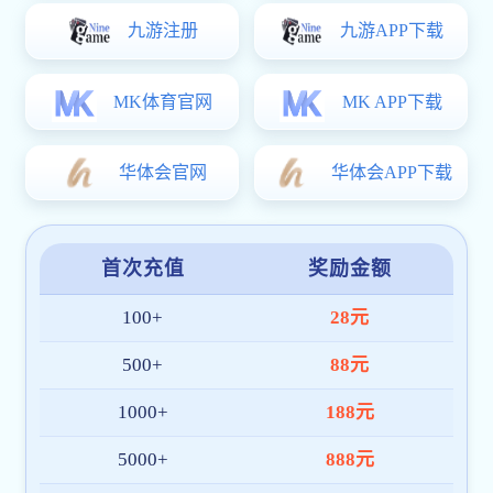
首页
/
体育资讯
随着2023年夏季转会窗口的临近，曼联面临着一项重
要任务，即需要引援以应对卡塞米罗可能的离队。卡
塞米罗作为球队中场的核心球员，他的离开将给球队
带来巨大的影响。因此，曼联必须在夏季转会市场上
积极寻找合适的替代者，以确保中场实力不受影响。
在众多潜在目标中，安德森、巴莱巴等球员成为了关
注的焦点。本文将从四个方面探讨曼联如何应对卡塞
米罗的离队，以及为何这些球员成为引援的重要选
择。
1、卡塞米罗的重要性