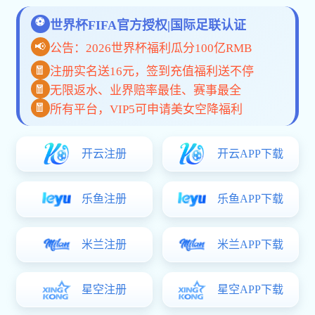
曼联今夏需引援应对卡塞米罗离队
安德森巴莱巴等成潜在目标
2026-06-14 03:08
39 次阅读