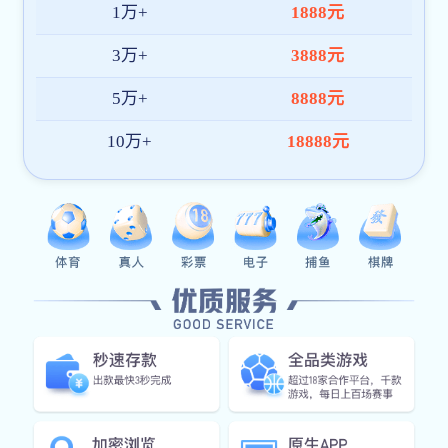
卡塞米罗作为曼联中场的重要一环，他不仅具备出色
的防守能力，还能够为球队提供进攻支持。他在比赛
中的覆盖范围以及对于对手攻击的遏制能力，使得他
成为了曼联不可或缺的一部分。此外，卡塞米罗丰富
的大赛经验和领导能力也为年轻球员树立了榜样，这
种精神层面的影响是无法用金钱来衡量的。
如果卡塞米罗真的选择离队，曼联不仅失去了一个技
术出众的球员，更重要的是失去了一个在关键时刻能
够扭转战局的人。这将使得球队在面对强敌时显得更
加脆弱，因此寻找他的替代者变得极其重要。
在分析卡塞米罗的重要性后，我们可以清楚地看到他
所带来的价值是多方面的。无论是从战术角度还是心
理层面，都是其他球员难以完全取代的位置。因此，