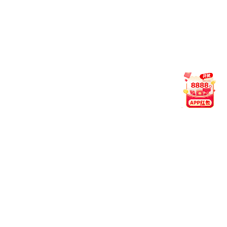
并实现收益最大化，将直接影响到引援工作的顺利进
行。因此，在这一过程中，需要仔细甄别每一笔投资
是否值得，并根据实际情况灵活调整策略。
同时，引援工作还需注重与潜在目标之间建立良好的
沟通，通过高效的信息传递和谈判技巧，提高签约成
功率。此外，在转会过程中充分考虑各方利益，让新
加盟球员感受到温暖与归属感，也是提升团队凝聚力
的重要方式。
4、未来展望及总结
展望未来，如果曼联能够顺利完成针对性的引援，不
仅可以填补因卡塞米罗离队带来的空缺，还能增强整
体竞争力。这对于新赛季来说至关重要，因为只有保
持阵容深度和实力才能继续向前迈进，不断追求卓越