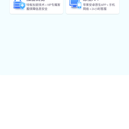
巨大的期望，通过集中精力做好自己，该名球员能够
有效避免外界干扰，从而发挥出最佳水平。
2、团队合作与默契
足球是一项团队运动，成功往往依赖于队友之间良好
的配合。罗德里的发言还暗示了他对于团队合作重要
性的认识。他深知，即使自己再优秀，也无法独立完
成所有任务，因此与队友建立默契至关重要。
通过日常训练和比赛积累经验，可以增强球队内部沟
通和配合。当每位队员都能明确自己的角色，并与其
他成员相互支持时，整体战斗力将得到显著提升。这
种相互信任和默契感，是任何成功团队不可或缺的一
部分。
值得注意的是，在赛季初期，不同球队之间会进行大