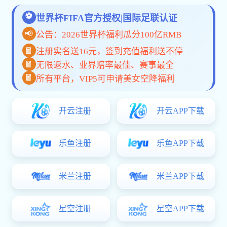
罗德里强调专注自身表现不再关注
与阿森纳的积分差距
2026-05-27 00:49
72 次阅读