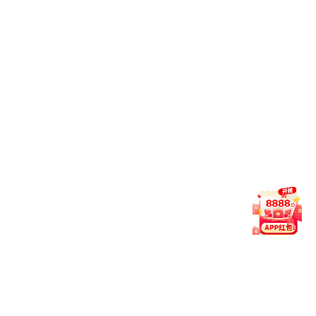
队士气。而如果过度关注排名或竞争对手，则可能导
致紧张情绪，从而影响发挥。
因此，通过培养稳定且积极的心理素质，不仅能够让
球员更好地应对各种挑战，还能为整个团队创造更加
轻松愉悦的氛围，有利于各项赛事中的持续表现。
4、对未来比赛的展望
随着赛季深入，各支球队将在争夺冠军、欧战资格等
方面展开激烈角逐。对于曼城而言，他们需要始终保
持竞争意识，同时也要清楚自身实力所在。罗德里的
态度为这样的展望提供了一种可行的方法论：把注意
力放在眼前每一场比赛上，而不是盯着积分榜上的数
字变化。