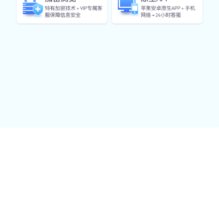
值得一提的是，布克并非单纯依赖个人进攻，他还非
常注重与队友之间的配合，通过快速传导球来寻找最
佳得分机会。这使得他的得分不仅仅是个人能力的体
现，更是团队战术执行的重要组成部分。
2、助攻技巧与团队合作
除了出色的得分能力外，布克在传球和助攻方面同样
令人赞叹。他全场送出了7次助攻，这对于一名后卫
来说，是相当出色的数据。这显示了他良好的视野和
判断力，能够迅速识别场上的空位并做出果断决策。
布克擅长利用掩护和跑位来创造传球机会。他能准确
判断何时该自己出手，何时该将球传给位置更好的队
友。在本场比赛中，多次精彩传球为队友创造了轻松
得分的机会，有效提升了整体进攻效率。