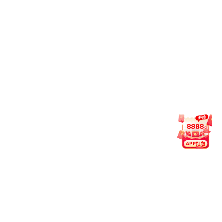
调配时间与空间，让球队始终处于主动权之中。他懂
得如何减缓速度来消耗时间，同时又能抓住机会加快
节奏制约对手，让他们无法适应变化。
更重要的是，在整个半场中未出现失误，无疑进一步
证明了他的成熟与稳健。对于一名年轻运动员来说，
这种表现极其罕见，也显示出了他未来成为超级巨星
的潜质。这样的表现让教练组倍感欣慰，也增强了全
队士气。
4、对球队整体影响深远
布克的不懈努力与卓越表现在整支球队的发展过程中
起到了至关重要的作用。他不仅仅是一名优秀球员，
更是一位自然领袖，通过自身行动激励着周围的人。
在这场比赛里，他以身作则，引领团队朝着胜利迈