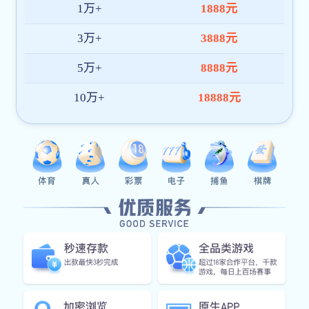
1、得分能力的突出表现
布克在这场比赛中的得分表现相当亮眼，他通过精准
的投篮和灵活的突破，不断撕扯对方防线。尽管他的
命中率为40%，但这仍然是一个相对高效的得分方
式。他能够迅速找到合适的位置进行投篮，同时也善
于利用空档来创造机会。
此外，布克在进攻端展现出的自信心，使他能够在关
键时刻稳住局面。他经常通过后撤步跳投或急停跳投
来制造空间，这种技术娴熟而又有效的方法让他能够
轻松应对防守压力。在本场比赛中，他不仅仅依靠外
线投射，还积极地切入内线，为自己争取更多得分机
会。