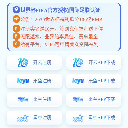
布克半场表现出色10中4砍下13分
2篮板7助攻完美控制比赛未出现失
误