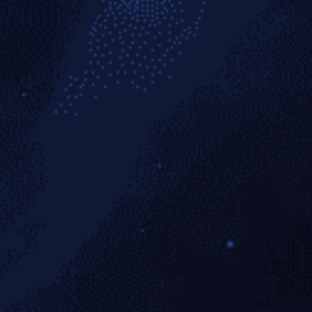
支持者对于潜在的新援表示期待。他们渴望看到如字母哥这样的
共同争取更多荣誉。这种期待不仅源于对胜利渴望，更体现出他
证新的辉煌历史诞生。
何发展，都需要时间来验证决策效果。希望管理层能充分听取各
更进一步的发展目标，为热爱勇士队的人带来更多惊喜和欢乐。
里为唯一非卖品 追梦或为字母可被交易”的消息深刻揭示了当前
的地位不可动摇，但若欲实现再度崛起，则必须认真审视其他关
源来提升整体竞争力。从这个角度来看，此次动态不仅关乎短期
唤着全体支持者共同见证新篇章开启过程中的每一个瞬间。
我们都有理由相信，只要坚持不懈努力并不断创新思路，勇士队
倍感期待这个传奇球队接下来的旅程，将如何书写新的辉煌篇章