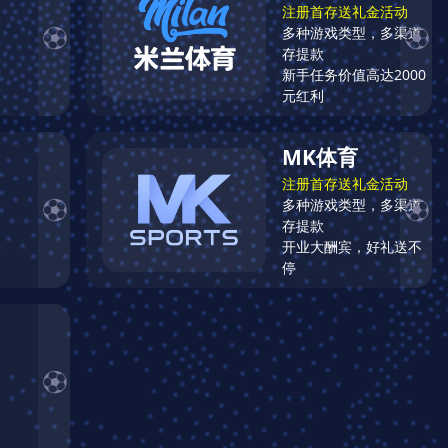
被交易
表示，斯蒂芬·库里将
。这一消息不仅反映了
将从四个方面详细分析