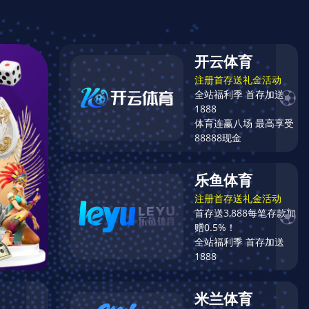
App
公司
体育
注册入口
简介
资讯
游戏
赛事实时同步
P
为您带来高速、高清、稳定的观赛体
端访问