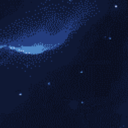
与此同时，不少忠实
阵容产生化学反应，
开放心态，希望能见
当然，无论下一步如
定性的基础上，实现
总结：
综上所述，“勇媒称库
择。虽然斯蒂芬·库里
何最大化利用这些资
发展战略，同时也呼
无论最终结果如何，
好的面貌。不禁让人