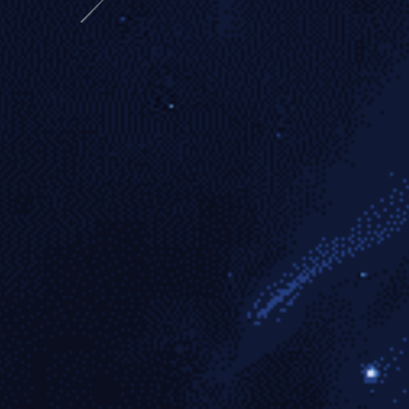
2、追梦格
与斯蒂芬·库里形成鲜
然而，根据最新报道
年来他的状态波动以
此外，如果勇士队想要
名经验丰富且具备多
谈判中，可以帮助勇
然而，这一决定并非
组战术，使得两人联
以确保不会削弱现有
3、对球队
勇士队目前面临着重